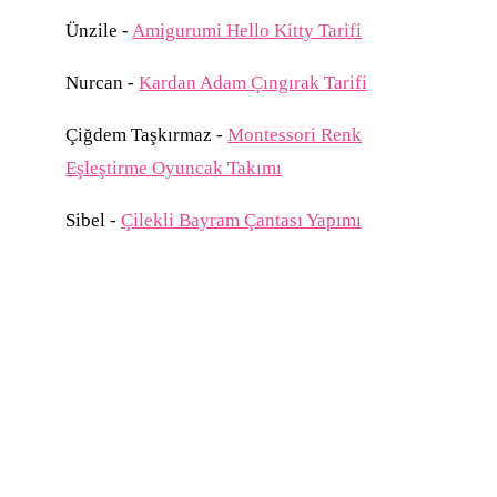
Ünzile
-
Amigurumi Hello Kitty Tarifi
Nurcan
-
Kardan Adam Çıngırak Tarifi
Çiğdem Taşkırmaz
-
Montessori Renk
Eşleştirme Oyuncak Takımı
Sibel
-
Çilekli Bayram Çantası Yapımı