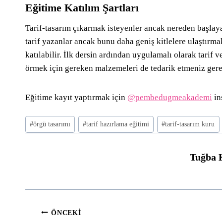
Eğitime Katılım Şartları
Tarif-tasarım çıkarmak isteyenler ancak nereden başlaya
tarif yazanlar ancak bunu daha geniş kitlelere ulaştırma
katılabilir. İlk dersin ardından uygulamalı olarak tarif v
örmek için gereken malzemeleri de tedarik etmeniz gere
Eğitime kayıt yaptırmak için
@pembedugmeakademi
in
Post
#
örgü tasarımı
#
tarif hazırlama eğitimi
#
tarif-tasarım kuru
Tags:
Tuğba 
Yazı
ÖNCEKI