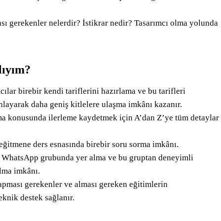
ası gerekenler nelerdir? İstikrar nedir? Tasarımcı olma yolunda
lıyım?
lar birebir kendi tariflerini hazırlama ve bu tarifleri
layarak daha geniş kitlelere ulaşma imkânı kazanır.
urma konusunda ilerleme kaydetmek için A’dan Z’ye tüm detaylar
 eğitmene ders esnasında birebir soru sorma imkânı.
ı WhatsApp grubunda yer alma ve bu gruptan deneyimli
alma imkânı.
apması gerekenler ve alması gereken eğitimlerin
knik destek sağlanır.