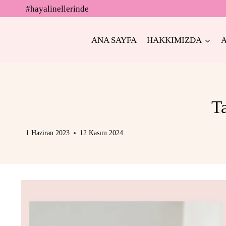
Skip
#hayalinellerinde
to
content
ANA SAYFA
HAKKIMIZDA
T
1 Haziran 2023
12 Kasım 2024