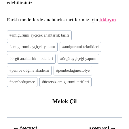
edebilirsiniz.
Farklı modellerde anahtarlık tariflerimiz için
tıklayın
.
Post
#
amigurumi ayçiçek anahtarlık tarifi
Tags:
#
amigurumi ayçiçek yapımı
#
amigurumi teknikleri
#
örgü anahtarlık modelleri
#
örgü ayçiçeği yapımı
#
pembe düğme akademi
#
pembedugmeatolye
#
pembedugmee
#
ücretsiz amigurumi tarifleri
Melek Çil
ÖNCEKI
SONRAKI