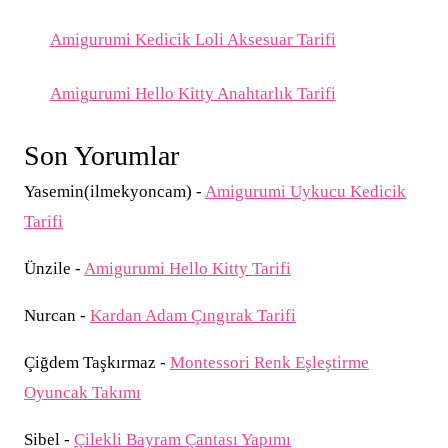
Amigurumi Kedicik Loli Aksesuar Tarifi
Amigurumi Hello Kitty Anahtarlık Tarifi
Son Yorumlar
Yasemin(ilmekyoncam)
-
Amigurumi Uykucu Kedicik
Tarifi
Ünzile
-
Amigurumi Hello Kitty Tarifi
Nurcan
-
Kardan Adam Çıngırak Tarifi
Çiğdem Taşkırmaz
-
Montessori Renk Eşleştirme
Oyuncak Takımı
Sibel
-
Çilekli Bayram Çantası Yapımı