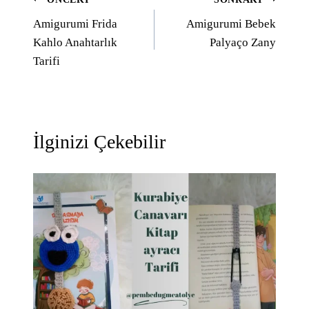
Yazı
Amigurumi Frida
Amigurumi Bebek
gezinmesi
Kahlo Anahtarlık
Palyaço Zany
Tarifi
İlginizi Çekebilir