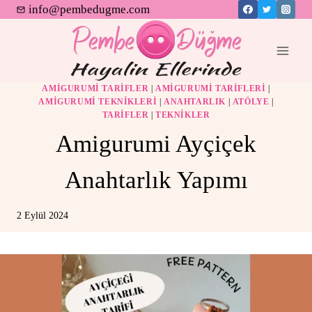
Skip
info@pembedugme.com
to
content
AMIGURUMI TARIFLER
|
AMIGURUMI TARIFLERI
|
AMIGURUMI TEKNIKLERI
|
ANAHTARLIK
|
ATÖLYE
|
TARIFLER
|
TEKNIKLER
Amigurumi Ayçiçek
Anahtarlık Yapımı
2 Eylül 2024