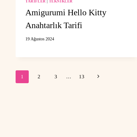
TARIFLER
|
TEKNIKLER
Amigurumi Hello Kitty
Anahtarlık Tarifi
19 Ağustos 2024
Page
Next
1
2
3
…
13
navigation
Page