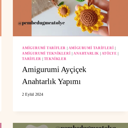
AMIGURUMI TARIFLER
|
AMIGURUMI TARIFLERI
|
AMIGURUMI TEKNIKLERI
|
ANAHTARLIK
|
ATÖLYE
|
TARIFLER
|
TEKNIKLER
Amigurumi Ayçiçek
Anahtarlık Yapımı
2 Eylül 2024