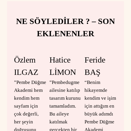
NE SÖYLEDİLER ? – SON
EKLENENLER
Özlem
Hatice
Feride
ILGAZ
LİMON
BAŞ
”Pembe Düğme
”Pembedugme
“Benim
Akademi hem
ailesine katılıp
hikayemde
kendim hem
tasarım kurunu
kendim ve işim
sayfam için
tamamladım.
için attığım en
çok değerli,
Bu aileye
büyük adımdı
her şeyin
katılmak
Pembe Düğme
doğrusunu
gerçekten bir
Akademi