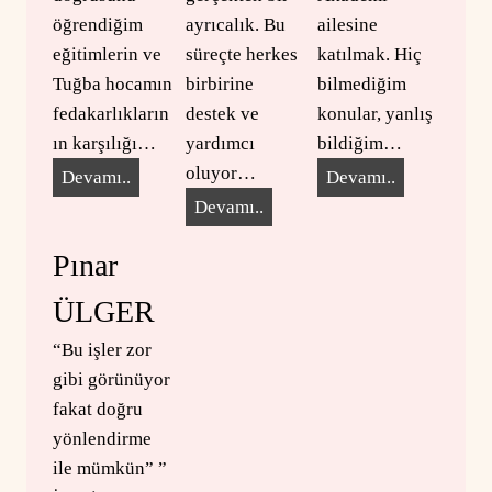
öğrendiğim
ayrıcalık. Bu
ailesine
eğitimlerin ve
süreçte herkes
katılmak. Hiç
Tuğba hocamın
birbirine
bilmediğim
fedakarlıkların
destek ve
konular, yanlış
ın karşılığı…
yardımcı
bildiğim…
oluyor…
Ö
F
Devamı..
Devamı..
z
H
e
Devamı..
l
a
r
Pınar
e
t
i
m
i
d
ÜLGER
I
c
e
“Bu işler zor
L
e
B
gibi görünüyor
G
L
A
fakat doğru
A
İ
Ş
yönlendirme
Z
M
ile mümkün” ”
O