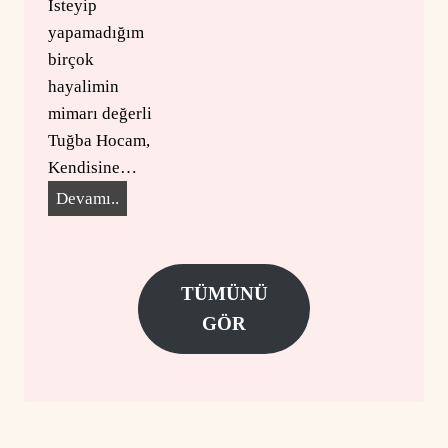
İsteyip
N
yapamadığım
birçok
hayalimin
mimarı değerli
Tuğba Hocam,
Kendisine…
P
Devamı..
ı
n
a
TÜMÜNÜ
r
GÖR
Ü
L
G
E
R