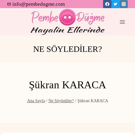
Skip
info@pembedugme.com
to
content
NE SÖYLEDİLER?
Şükran KARACA
Ana Sayfa
/
Ne Söylediler?
/
Şükran KARACA